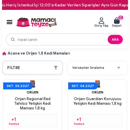
iç İstanbul İçi 12:00'a Kadar Verilen Siparişler Aynı Gün Kapınıza Te
0
Giriş Yap
Sepet
ARA
Acana ve Orijen 1,8 Kedi Mamaları
FILTRE
SKT: 05.2027
SKT: 04.2027
ORIJEN
ORIJEN
Orijen Regional Red
Orijen Guardian Koruyucu
Tahılsız Yetişkin Kedi
Yetişkin Kedi Maması 1,8 kg
Maması 1,8 kg
+1
+1
hediye
hediye
Aynı Gün Kargo
Aynı Gün Kargo