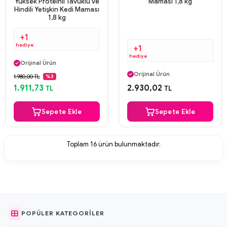
Yüksek Proteinli Tavuklu ve
Maması 1,8 kg
Hindili Yetişkin Kedi Maması
1,8 kg
+1
hediye
+1
Aynı Gün Kargo
hediye
Orijinal Ürün
Aynı Gün Kargo
Güvenli Ödeme
Orijinal Ürün
1.980,00 TL
%3
Aynı Gün Kargo
Güvenli Ödeme
1.911,73
2.930,02
TL
TL
Aynı Gün Kargo
Sepete Ekle
Sepete Ekle
Toplam
16
ürün bulunmaktadır.
POPÜLER KATEGORILER