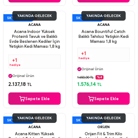
YAKINDA GELECEK
YAKINDA GELECEK
SKT: 03.2027
SKT: 04.2027
ACANA
ACANA
Acana Indoor Yüksek
Acana Bountiful Catch
Proteinli Tavuk ve Balıklı
Balıklı Tahılsız Yetişkin Kedi
Evde Beslenen Kediler İçin
Maması 1,8 kg
Yetişkin Kedi Maması 1,8 kg
+1
hediye
+1
Aynı Gün Kargo
hediye
Orijinal Ürün
Aynı Gün Kargo
Güvenli Ödeme
Orijinal Ürün
1.650,00 TL
%4
Aynı Gün Kargo
Güvenli Ödeme
2.137,18
1.576,14
TL
TL
Aynı Gün Kargo
Sepete Ekle
Sepete Ekle
YAKINDA GELECEK
YAKINDA GELECEK
SKT: 03.2027
SKT: 04.2027
ACANA
ORIJEN
Acana Kitten Yüksek
Orijen Fit & Trim Kilo