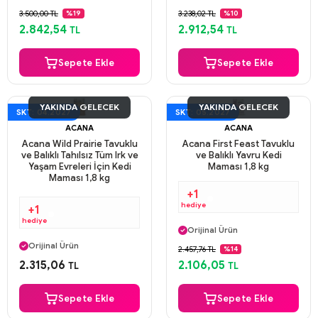
Güvenli Ödeme
Güvenli Ödeme
3.500,00 TL
3.238,02 TL
%19
%10
Aynı Gün Kargo
Aynı Gün Kargo
2.842,54
2.912,54
TL
TL
Sepete Ekle
Sepete Ekle
YAKINDA GELECEK
YAKINDA GELECEK
SKT: 04.2027
SKT: 05.2027
ACANA
ACANA
Acana Wild Prairie Tavuklu
Acana First Feast Tavuklu
ve Balıklı Tahılsız Tüm Irk ve
ve Balıklı Yavru Kedi
Yaşam Evreleri İçin Kedi
Maması 1,8 kg
Maması 1,8 kg
+1
hediye
+1
Aynı Gün Kargo
hediye
Orijinal Ürün
Aynı Gün Kargo
Güvenli Ödeme
Orijinal Ürün
2.457,76 TL
%14
Aynı Gün Kargo
Güvenli Ödeme
2.315,06
2.106,05
TL
TL
Aynı Gün Kargo
Sepete Ekle
Sepete Ekle