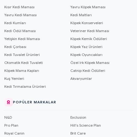
Kısır Kedi Maması
Yavru Köpek Maması
Yavru Kedi Maması
Kedi Maltları
Kedi Kumları
Köpek Konserveleri
Kedi Ödül Maması
Veteriner Kedi Maması
Yetişkin Kedi Maması
Köpek Kemik Ödülleri
Kedi Çorbası
Köpek Yaz Ürünleri
Kedi Tuvalet Ürünleri
Köpek Oyuncakları
Otomatik Kedi Tuvaleti
Özel Irk Köpek Maması
Köpek Mama Kapları
Catnip Kedi Ödülleri
Kuş Yemleri
Akvaryumlar
Kedi Tırmalama Ürünleri
POPÜLER MARKALAR
N&D
Exclusion
Pro Plan
Hill's Science Plan
Royal Canin
Brit Care