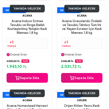
YAKINDA GELECEK
YAKINDA GELECEK
SKT: 05.2027
SKT: 06.2027
ACANA
ACANA
Acana Indoor Entree
Acana Grasslands Ördekli
Tavuklu ve Ringa Balıklı
ve Tavuklu Tahılsız Tüm Irk
Kısırlaştırılmış Yetişkin Kedi
ve Yaşam Evreleri İçin Kedi
Maması 1,8 kg
Maması 1,8 kg
+1
+1
hediye
hediye
Aynı Gün Kargo
Aynı Gün Kargo
Orijinal Ürün
Orijinal Ürün
Güvenli Ödeme
Güvenli Ödeme
3.000,00 TL
3.036,38 TL
%35
%33
Aynı Gün Kargo
Aynı Gün Kargo
1.943,10
2.031,72
TL
TL
Sepete Ekle
Sepete Ekle
YAKINDA GELECEK
YAKINDA GELECEK
SKT: 04.2027
SKT: 06.2027
ACANA
ORIJEN
Acana Homestead Harvest
Orijen Kitten Yavru Kedi