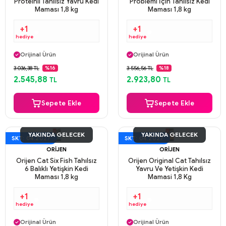
Proteinli Tahılsız Yavru Kedi
Problemi İçin Tahılsız Kedi
Maması 1,8 kg
Maması 1,8 kg
+1
+1
hediye
hediye
Aynı Gün Kargo
Aynı Gün Kargo
Orijinal Ürün
Orijinal Ürün
Güvenli Ödeme
Güvenli Ödeme
3.036,38 TL
3.556,56 TL
%16
%18
Aynı Gün Kargo
Aynı Gün Kargo
2.545,88
2.923,80
TL
TL
Sepete Ekle
Sepete Ekle
YAKINDA GELECEK
YAKINDA GELECEK
SKT: 04.2027
SKT: 04.2027
ORIJEN
ORIJEN
Orijen Cat Six Fish Tahılsız
Orijen Original Cat Tahılsız
6 Balıklı Yetişkin Kedi
Yavru Ve Yetişkin Kedi
Maması 1,8 kg
Mamasi 1,8 Kg
+1
+1
hediye
hediye
Aynı Gün Kargo
Aynı Gün Kargo
Orijinal Ürün
Orijinal Ürün