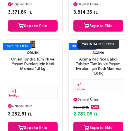
Orijinal Ürün
Orijinal Ürün
Güvenli Ödeme
Güvenli Ödeme
3.371,89
3.814,35
TL
TL
Aynı Gün Kargo
Aynı Gün Kargo
Sepete Ekle
Sepete Ekle
YAKINDA GELECEK
SKT: 12.2026
SKT: 05.2027
ORIJEN
ACANA
Orijen Tundra Tüm Irk ve
Acana Pacifica Balıklı
Yaşam Evreleri İçin Kedi
Tahılsız Tüm Irk ve Yaşam
Maması 1,8 kg
Evreleri İçin Kedi Maması
1,8 kg
+1
hediye
+1
Aynı Gün Kargo
hediye
Orijinal Ürün
Aynı Gün Kargo
Güvenli Ödeme
Orijinal Ürün
3.264,32 TL
%15
Aynı Gün Kargo
Güvenli Ödeme
3.252,81
2.781,05
TL
TL
Aynı Gün Kargo
Sepete Ekle
Sepete Ekle